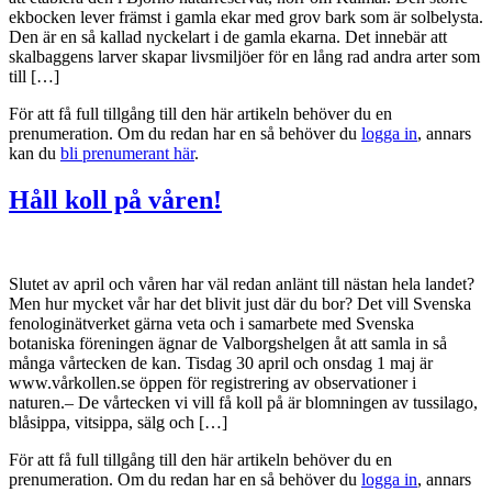
ekbocken lever främst i gamla ekar med grov bark som är solbelysta.
Den är en så kallad nyckelart i de gamla ekarna. Det innebär att
skalbaggens larver skapar livsmiljöer för en lång rad andra arter som
till […]
För att få full tillgång till den här artikeln behöver du en
prenumeration. Om du redan har en så behöver du
logga in
, annars
kan du
bli prenumerant här
.
Håll koll på våren!
Slutet av april och våren har väl redan anlänt till nästan hela landet?
Men hur mycket vår har det blivit just där du bor? Det vill Svenska
fenologinätverket gärna veta och i samarbete med Svenska
botaniska föreningen ägnar de Valborgshelgen åt att samla in så
många vårtecken de kan. Tisdag 30 april och onsdag 1 maj är
www.vårkollen.se öppen för registrering av observationer i
naturen.– De vårtecken vi vill få koll på är blomningen av tussilago,
blåsippa, vitsippa, sälg och […]
För att få full tillgång till den här artikeln behöver du en
prenumeration. Om du redan har en så behöver du
logga in
, annars