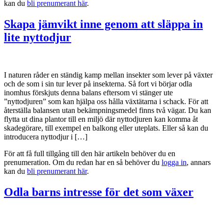
kan du
bli prenumerant här
.
Skapa jämvikt inne genom att släppa in
lite nyttodjur
I naturen råder en ständig kamp mellan insekter som lever på växter
och de som i sin tur lever på insekterna. Så fort vi börjar odla
inomhus förskjuts denna balans eftersom vi stänger ute
”nyttodjuren” som kan hjälpa oss hålla växtätarna i schack. För att
återställa balansen utan bekämpningsmedel finns två vägar. Du kan
flytta ut dina plantor till en miljö där nyttodjuren kan komma åt
skadegörare, till exempel en balkong eller uteplats. Eller så kan du
introducera nyttodjur i […]
För att få full tillgång till den här artikeln behöver du en
prenumeration. Om du redan har en så behöver du
logga in
, annars
kan du
bli prenumerant här
.
Odla barns intresse för det som växer