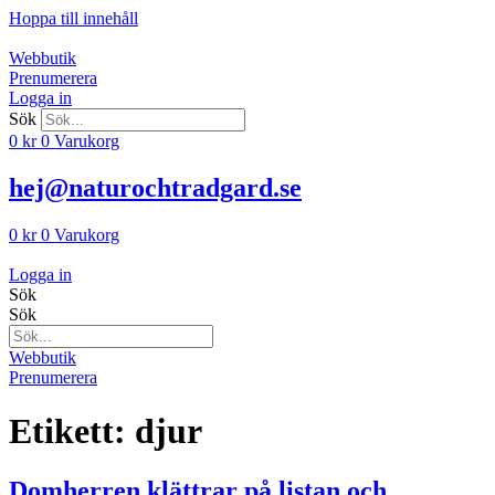
Hoppa till innehåll
Webbutik
Prenumerera
Logga in
Sök
0
kr
0
Varukorg
hej@naturochtradgard.se
0
kr
0
Varukorg
Logga in
Sök
Sök
Webbutik
Prenumerera
Etikett:
djur
Domherren klättrar på listan och