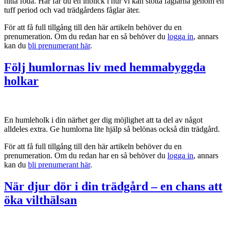
hitta föda. Här får du en inblick i hur vi kan stötta fåglarna genom en
tuff period och vad trädgårdens fåglar äter.
För att få full tillgång till den här artikeln behöver du en
prenumeration. Om du redan har en så behöver du
logga in
, annars
kan du
bli prenumerant här
.
Följ humlornas liv med hemmabyggda
holkar
En humleholk i din närhet ger dig möjlighet att ta del av något
alldeles extra. Ge humlorna lite hjälp så belönas också din trädgård.
För att få full tillgång till den här artikeln behöver du en
prenumeration. Om du redan har en så behöver du
logga in
, annars
kan du
bli prenumerant här
.
När djur dör i din trädgård – en chans att
öka vilthälsan