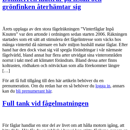
grönfinken återhämtar sig
Årets upplaga av den stora fågelräkningen ”Vinterfåglar Inpå
Knuten” var den artonde i ordningen sedan starten 2006. Räkningen
startades som ett sätt att stimulera det fågelintresse som väcks hos
många vintertid då närmare en halv miljon hushåll matar fåglar. Efter
hand har den dock visat sig väl spegla förändringar i vår närmaste
fågelvärld, bland annat hur flera arter utvidgat sina vinterområden
norrut i takt med att klimatet förändrats. Bland dessa arter finns
koltrasten, rödhaken och nötväckan som alla förekommer längre
[…]
För att få full tillgång till den här artikeln behöver du en
prenumeration. Om du redan har en så behöver du
logga in
, annars
kan du
bli prenumerant här
.
Full tank vid fågel­matningen
För fåglar handlar en stor del av livet om att hålla motorn igång, att