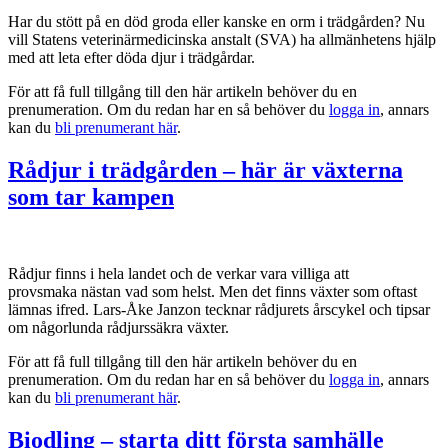
Har du stött på en död groda eller kanske en orm i trädgården? Nu
vill Statens veterinärmedicinska anstalt (SVA) ha allmänhetens hjälp
med att leta efter döda djur i trädgårdar.
För att få full tillgång till den här artikeln behöver du en
prenumeration. Om du redan har en så behöver du
logga in
, annars
kan du
bli prenumerant här
.
Rådjur i trädgården – här är växterna
som tar kampen
Rådjur finns i hela landet och de verkar vara villiga att
provsmaka nästan vad som helst. Men det finns växter som oftast
lämnas ifred. Lars-Åke Janzon tecknar rådjurets årscykel och tipsar
om någorlunda rådjurssäkra växter.
För att få full tillgång till den här artikeln behöver du en
prenumeration. Om du redan har en så behöver du
logga in
, annars
kan du
bli prenumerant här
.
Biodling – starta ditt första samhälle