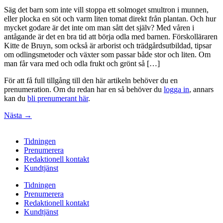
Säg det barn som inte vill stoppa ett solmoget smultron i munnen,
eller plocka en söt och varm liten tomat direkt från plantan. Och hur
mycket godare är det inte om man sått det själv? Med våren i
antågande är det en bra tid att börja odla med barnen. Förskolläraren
Kitte de Bruyn, som också är arborist och trädgårdsutbildad, tipsar
om odlingsmetoder och växter som passar både stor och liten. Om
man får vara med och odla frukt och grönt så […]
För att få full tillgång till den här artikeln behöver du en
prenumeration. Om du redan har en så behöver du
logga in
, annars
kan du
bli prenumerant här
.
Nästa
→
Tidningen
Prenumerera
Redaktionell kontakt
Kundtjänst
Tidningen
Prenumerera
Redaktionell kontakt
Kundtjänst