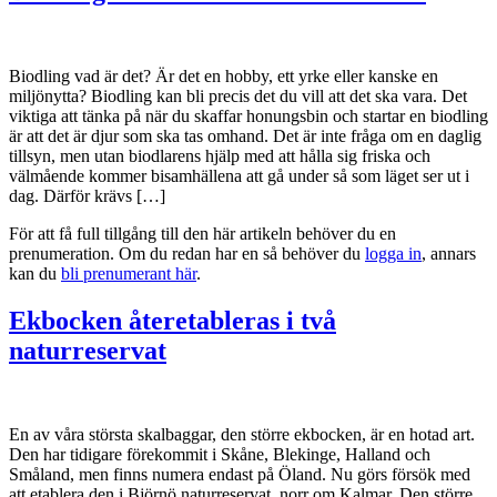
Biodling vad är det? Är det en hobby, ett yrke eller kanske en
miljönytta? Biodling kan bli precis det du vill att det ska vara. Det
viktiga att tänka på när du skaffar honungsbin och startar en biodling
är att det är djur som ska tas omhand. Det är inte fråga om en daglig
tillsyn, men utan biodlarens hjälp med att hålla sig friska och
välmående kommer bisamhällena att gå under så som läget ser ut i
dag. Därför krävs […]
För att få full tillgång till den här artikeln behöver du en
prenumeration. Om du redan har en så behöver du
logga in
, annars
kan du
bli prenumerant här
.
Ekbocken återetableras i två
naturreservat
En av våra största skalbaggar, den större ekbocken, är en hotad art.
Den har tidigare förekommit i Skåne, Blekinge, Halland och
Småland, men finns numera endast på Öland. Nu görs försök med
att etablera den i Björnö naturreservat, norr om Kalmar. Den större