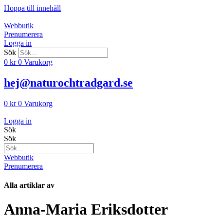
Hoppa till innehåll
Webbutik
Prenumerera
Logga in
Sök
0
kr
0
Varukorg
hej@naturochtradgard.se
0
kr
0
Varukorg
Logga in
Sök
Sök
Webbutik
Prenumerera
Alla artiklar av
Anna-Maria Eriksdotter