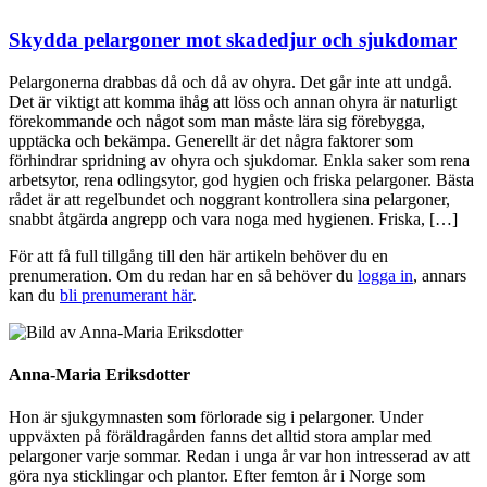
Skydda pelargoner mot skadedjur och sjukdomar
Pelargonerna drabbas då och då av ohyra. Det går inte att undgå.
Det är viktigt att komma ihåg att löss och annan ohyra är naturligt
förekommande och något som man måste lära sig förebygga,
upptäcka och bekämpa. Generellt är det några faktorer som
förhindrar spridning av ohyra och sjukdomar. Enkla saker som rena
arbetsytor, rena odlingsytor, god hygien och friska pelargoner. Bästa
rådet är att regelbundet och noggrant kontrollera sina pelargoner,
snabbt åtgärda angrepp och vara noga med hygienen. Friska, […]
För att få full tillgång till den här artikeln behöver du en
prenumeration. Om du redan har en så behöver du
logga in
, annars
kan du
bli prenumerant här
.
Anna-Maria Eriksdotter
Hon är sjukgymnasten som förlorade sig i pelargoner. Under
uppväxten på föräldragården fanns det alltid stora amplar med
pelargoner varje sommar. Redan i unga år var hon intresserad av att
göra nya sticklingar och plantor. Efter femton år i Norge som