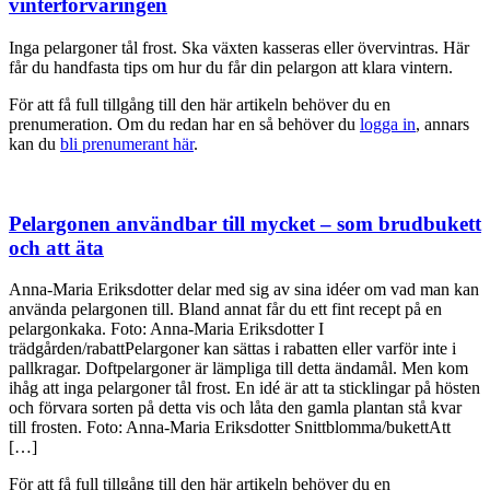
vinterförvaringen
Inga pelargoner tål frost. Ska växten kasseras eller övervintras. Här
får du handfasta tips om hur du får din pelargon att klara vintern.
För att få full tillgång till den här artikeln behöver du en
prenumeration. Om du redan har en så behöver du
logga in
, annars
kan du
bli prenumerant här
.
Pelargonen användbar till mycket – som brudbukett
och att äta
Anna-Maria Eriksdotter delar med sig av sina idéer om vad man kan
använda pelargonen till. Bland annat får du ett fint recept på en
pelargonkaka. Foto: Anna-Maria Eriksdotter I
trädgården/rabattPelargoner kan sättas i rabatten eller varför inte i
pallkragar. Doftpelargoner är lämpliga till detta ändamål. Men kom
ihåg att inga pelargoner tål frost. En idé är att ta sticklingar på hösten
och förvara sorten på detta vis och låta den gamla plantan stå kvar
till frosten. Foto: Anna-Maria Eriksdotter Snittblomma/bukettAtt
[…]
För att få full tillgång till den här artikeln behöver du en