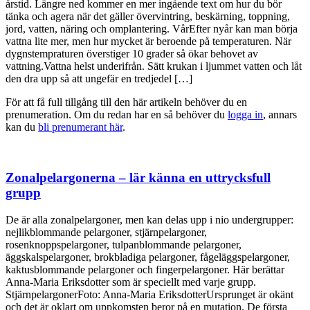
årstid. Längre ned kommer en mer ingående text om hur du bör
tänka och agera när det gäller övervintring, beskärning, toppning,
jord, vatten, näring och omplantering. VårEfter nyår kan man börja
vattna lite mer, men hur mycket är beroende på temperaturen. När
dygnstempraturen överstiger 10 grader så ökar behovet av
vattning.Vattna helst underifrån. Sätt krukan i ljummet vatten och låt
den dra upp så att ungefär en tredjedel […]
För att få full tillgång till den här artikeln behöver du en
prenumeration. Om du redan har en så behöver du
logga in
, annars
kan du
bli prenumerant här
.
Zonalpelargonerna – lär känna en uttrycksfull
grupp
De är alla zonalpelargoner, men kan delas upp i nio undergrupper:
nejlikblommande pelargoner, stjärnpelargoner,
rosenknoppspelargoner, tulpanblommande pelargoner,
äggskalspelargoner, brokbladiga pelargoner, fågeläggspelargoner,
kaktusblommande pelargoner och fingerpelargoner. Här berättar
Anna-Maria Eriksdotter som är speciellt med varje grupp.
StjärnpelargonerFoto: Anna-Maria EriksdotterUrsprunget är okänt
och det är oklart om uppkomsten beror på en mutation. De första