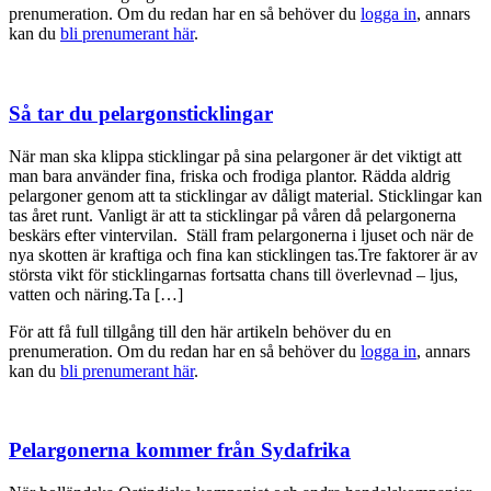
prenumeration. Om du redan har en så behöver du
logga in
, annars
kan du
bli prenumerant här
.
Så tar du pelargonsticklingar
När man ska klippa sticklingar på sina pelargoner är det viktigt att
man bara använder fina, friska och frodiga plantor. Rädda aldrig
pelargoner genom att ta sticklingar av dåligt material. Sticklingar kan
tas året runt. Vanligt är att ta sticklingar på våren då pelargonerna
beskärs efter vintervilan. Ställ fram pelargonerna i ljuset och när de
nya skotten är kraftiga och fina kan sticklingen tas.Tre faktorer är av
största vikt för sticklingarnas fortsatta chans till överlevnad – ljus,
vatten och näring.Ta […]
För att få full tillgång till den här artikeln behöver du en
prenumeration. Om du redan har en så behöver du
logga in
, annars
kan du
bli prenumerant här
.
Pelargonerna kommer från Sydafrika