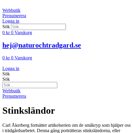
Hoppa
till
Webbutik
innehåll
Prenumerera
Logga in
Sök
0
kr
0
Varukorg
hej@naturochtradgard.se
0
kr
0
Varukorg
Logga in
Sök
Sök
Webbutik
Prenumerera
Stinksländor
Carl Åkerberg fortsätter artikelserien om de småkryp som hjälper oss
i trädgårdsarbetet. Denna gång porträtteras stinksländorna, eller