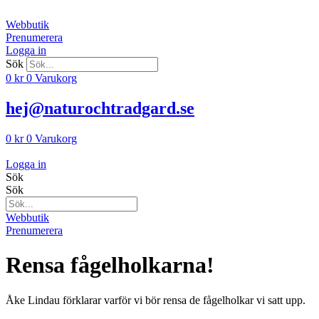
Hoppa
till
Webbutik
innehåll
Prenumerera
Logga in
Sök
0
kr
0
Varukorg
hej@naturochtradgard.se
0
kr
0
Varukorg
Logga in
Sök
Sök
Webbutik
Prenumerera
Rensa fågelholkarna!
Åke Lindau förklarar varför vi bör rensa de fågelholkar vi satt upp.