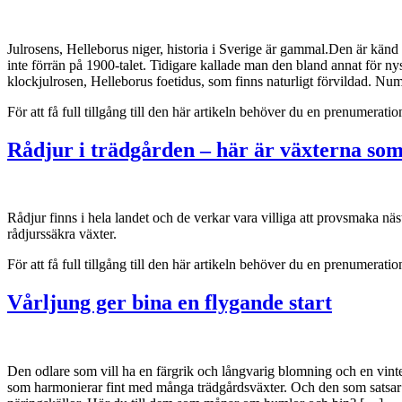
Julrosens, Helleborus niger, historia i Sverige är gammal.Den är känd 
inte förrän på 1900-talet. Tidigare kallade man den bland annat för n
klockjulrosen, Helleborus foetidus, som finns naturligt förvildad. N
För att få full tillgång till den här artikeln behöver du en prenumera
Rådjur i trädgården – här är växterna so
Rådjur finns i hela landet och de verkar vara villiga att provsmaka n
rådjurssäkra växter.
För att få full tillgång till den här artikeln behöver du en prenumera
Vårljung ger bina en flygande start
Den odlare som vill ha en färgrik och långvarig blomning och en vint
som harmonierar fint med många trädgårdsväxter. Och den som satsar p