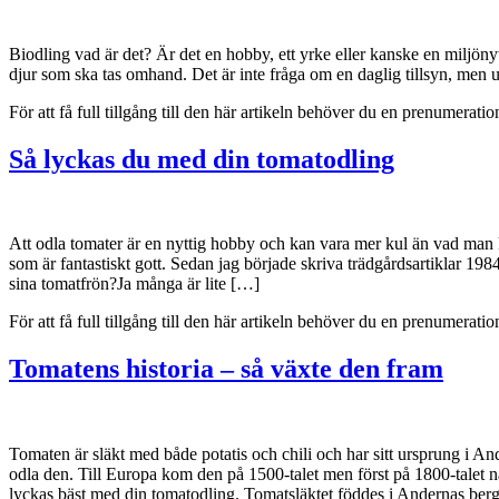
Biodling vad är det? Är det en hobby, ett yrke eller kanske en miljönytt
djur som ska tas omhand. Det är inte fråga om en daglig tillsyn, men 
För att få full tillgång till den här artikeln behöver du en prenumera
Så lyckas du med din tomatodling
Att odla tomater är en nyttig hobby och kan vara mer kul än vad man k
som är fantastiskt gott. Sedan jag började skriva trädgårdsartiklar 1
sina tomatfrön?Ja många är lite […]
För att få full tillgång till den här artikeln behöver du en prenumera
Tomatens historia – så växte den fram
Tomaten är släkt med både potatis och chili och har sitt ursprung i 
odla den. Till Europa kom den på 1500-talet men först på 1800-talet 
lyckas bäst med din tomatodling. Tomatsläktet föddes i Andernas ber