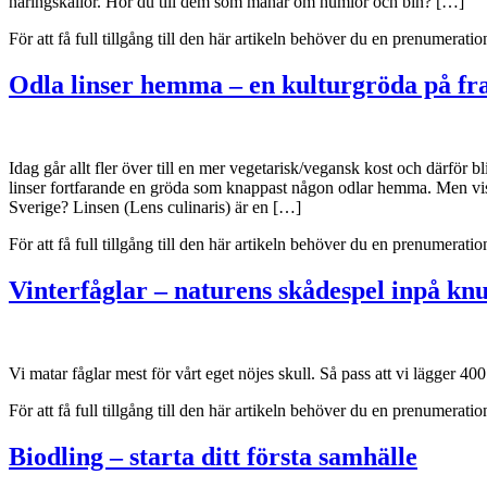
näringskällor. Hör du till dem som månar om humlor och bin? […]
För att få full tillgång till den här artikeln behöver du en prenumera
Odla linser hemma – en kulturgröda på f
Idag går allt fler över till en mer vegetarisk/vegansk kost och därför bl
linser fortfarande en gröda som knappast någon odlar hemma. Men visste
Sverige? Linsen (Lens culinaris) är en […]
För att få full tillgång till den här artikeln behöver du en prenumera
Vinterfåglar – naturens skådespel inpå kn
Vi matar fåglar mest för vårt eget nöjes skull. Så pass att vi lägger 4
För att få full tillgång till den här artikeln behöver du en prenumera
Biodling – starta ditt första samhälle