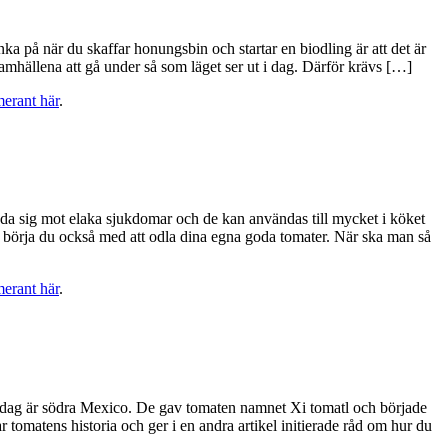
änka på när du skaffar honungsbin och startar en biodling är att det är
amhällena att gå under så som läget ser ut i dag. Därför krävs […]
merant här
.
ydda sig mot elaka sjukdomar och de kan användas till mycket i köket
Så börja du också med att odla dina egna goda tomater. När ska man så
merant här
.
m idag är södra Mexico. De gav tomaten namnet Xi tomatl och började
omatens historia och ger i en andra artikel initierade råd om hur du