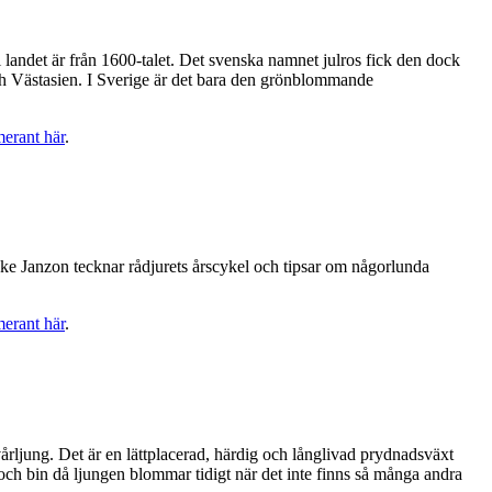
i landet är från 1600-talet. Det svenska namnet julros fick den dock
och Västasien. I Sverige är det bara den grönblommande
merant här
.
-Åke Janzon tecknar rådjurets årscykel och tipsar om någorlunda
merant här
.
rljung. Det är en lättplacerad, härdig och långlivad prydnadsväxt
ch bin då ljungen blommar tidigt när det inte finns så många andra