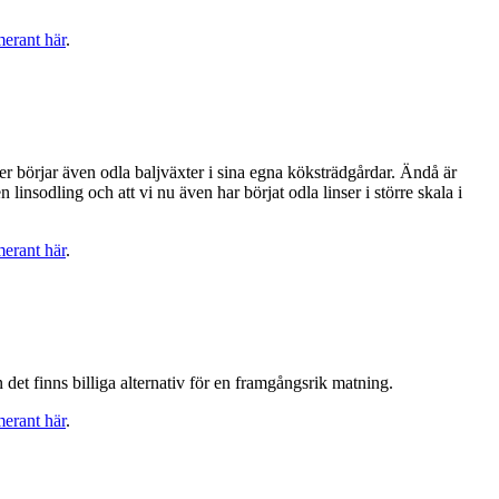
merant här
.
 fler börjar även odla baljväxter i sina egna köksträdgårdar. Ändå är
nsodling och att vi nu även har börjat odla linser i större skala i
merant här
.
 det finns billiga alternativ för en framgångsrik matning.
merant här
.