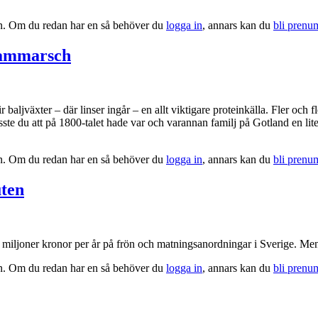
tion. Om du redan har en så behöver du
logga in
, annars kan du
bli prenu
rammarsch
ir baljväxter – där linser ingår – en allt viktigare proteinkälla. Fler och
 du att på 1800-talet hade var och varannan familj på Gotland en liten li
tion. Om du redan har en så behöver du
logga in
, annars kan du
bli prenu
uten
00 miljoner kronor per år på frön och matningsanordningar i Sverige. Men
tion. Om du redan har en så behöver du
logga in
, annars kan du
bli prenu