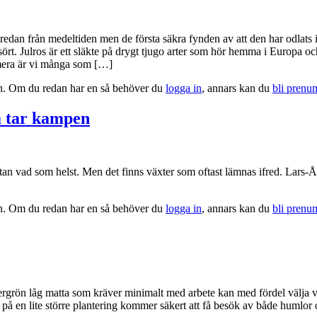
redan från medeltiden men de första säkra fynden av att den har odlats 
ysört. Julros är ett släkte på drygt tjugo arter som hör hemma i Europa 
umera är vi många som […]
tion. Om du redan har en så behöver du
logga in
, annars kan du
bli prenu
m tar kampen
ästan vad som helst. Men det finns växter som oftast lämnas ifred. Lars
tion. Om du redan har en så behöver du
logga in
, annars kan du
bli prenu
ergrön låg matta som kräver minimalt med arbete kan med fördel välja vå
å en lite större plantering kommer säkert att få besök av både humlor o