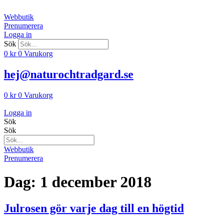
Hoppa
till
Webbutik
innehåll
Prenumerera
Logga in
Sök
0
kr
0
Varukorg
hej@naturochtradgard.se
0
kr
0
Varukorg
Logga in
Sök
Sök
Webbutik
Prenumerera
Dag:
1 december 2018
Julrosen gör varje dag till en högtid