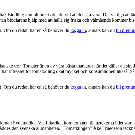
a? Biodling kan bli precis det du vill att det ska vara. Det viktiga att t
utan biodlarens hjälp med att hålla sig friska och välmående kommer bis
tion. Om du redan har en så behöver du
logga in
, annars kan du
bli prenu
anske tror. Tomater är en av våra bästa matvaror när det gäller att sk
984 har intresset för tomatodling ökat mycket och konsumtionen likaså. 
tion. Om du redan har en så behöver du
logga in
, annars kan du
bli prenu
Anderna i Sydamerika. Via Inkariket kom tomaten till aztekerna i det so
nåddes den svenska allmänheten. ”Tomatkungen” Åke Truedsson tecknar t
g […]