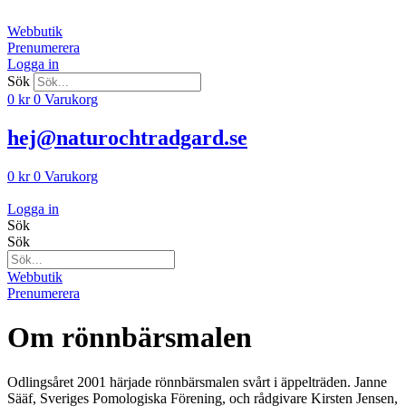
Hoppa
till
Webbutik
innehåll
Prenumerera
Logga in
Sök
0
kr
0
Varukorg
hej@naturochtradgard.se
0
kr
0
Varukorg
Logga in
Sök
Sök
Webbutik
Prenumerera
Om rönnbärsmalen
Odlingsåret 2001 härjade rönnbärsmalen svårt i äppelträden. Janne
Sääf, Sveriges Pomologiska Förening, och rådgivare Kirsten Jensen,