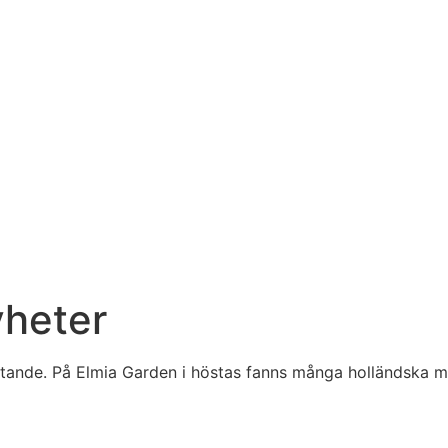
yheter
ttande. På Elmia Garden i höstas fanns många holländska mo