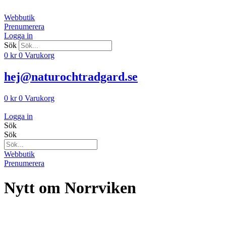
Hoppa
till
Webbutik
innehåll
Prenumerera
Logga in
Sök
0
kr
0
Varukorg
hej@naturochtradgard.se
0
kr
0
Varukorg
Logga in
Sök
Sök
Webbutik
Prenumerera
Nytt om Norrviken