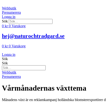
Hoppa
till
Webbutik
innehåll
Prenumerera
Logga in
Sök
0
kr
0
Varukorg
hej@naturochtradgard.se
0
kr
0
Varukorg
Logga in
Sök
Sök
Webbutik
Prenumerera
Vårmånadernas växttema
Månadens växt är en reklamkampanj holländska blomsterexportörer dri