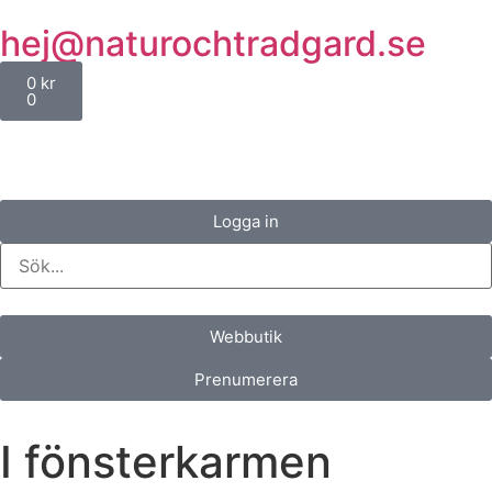
hej@naturochtradgard.se
0
kr
0
Logga in
Webbutik
Prenumerera
I fönsterkarmen