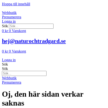
Hoppa till innehåll
Webbutik
Prenumerera
Logga in
Sök
0
kr
0
Varukorg
hej@naturochtradgard.se
0
kr
0
Varukorg
Logga in
Sök
Sök
Webbutik
Prenumerera
Oj, den här sidan verkar
saknas