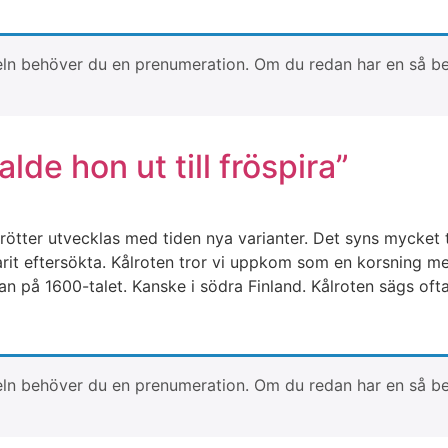
artikeln behöver du en prenumeration. Om du redan har en så 
lde hon ut till fröspira”
ötter utvecklas med tiden nya varianter. Det syns mycket t
rit eftersökta. Kålroten tror vi uppkom som en korsning mell
n på 1600-talet. Kanske i södra Finland. Kålroten sägs ofta 
artikeln behöver du en prenumeration. Om du redan har en så 