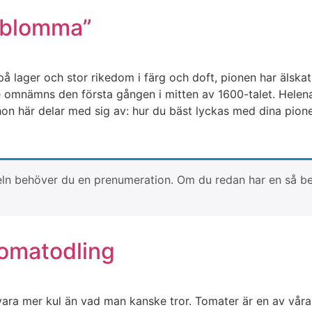
s blomma”
på lager och stor rikedom i färg och doft, pionen har älska
e omnämns den första gången i mitten av 1600-talet. Helen
on här delar med sig av: hur du bäst lyckas med dina pion
artikeln behöver du en prenumeration. Om du redan har en så 
tomatodling
vara mer kul än vad man kanske tror. Tomater är en av våra 