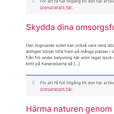
För att få full tillgång till den här 
prenumerant här
.
Skydda dina omsorgsful
Den livgivande solen kan också vara rena döde
äntligen börjat titta fram på många platser 
från frö under belysning när snön legat tjock
britt på Kanarieöarna så […]
För att få full tillgång till den här 
prenumerant här
.
Härma naturen genom a