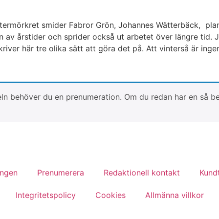
intermörkret smider Fabror Grön, Johannes Wätterbäck, plan
en av årstider och sprider också ut arbetet över längre ti
river här tre olika sätt att göra det på. Att vinterså är in
artikeln behöver du en prenumeration. Om du redan har en så 
ingen
Prenumerera
Redaktionell kontakt
Kundt
Integritetspolicy
Cookies
Allmänna villkor