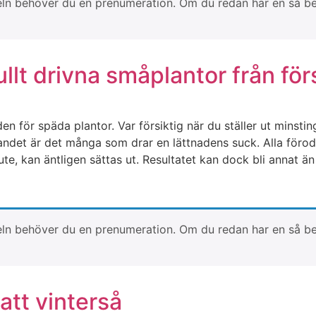
artikeln behöver du en prenumeration. Om du redan har en så 
lt drivna småplantor från för
n för späda plantor. Var försiktig när du ställer ut minsti
i landet är det många som drar en lättnadens suck. Alla fö
 ute, kan äntligen sättas ut. Resultatet kan dock bli annat 
artikeln behöver du en prenumeration. Om du redan har en så 
tt vinterså