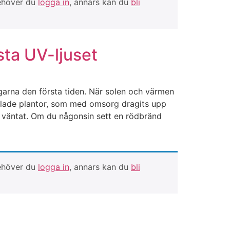
behöver du
logga in
, annars kan du
bli
sta UV-ljuset
ngarna den första tiden. När solen och värmen
rodlade plantor, som med omsorg dragits upp
än väntat. Om du någonsin sett en rödbränd
behöver du
logga in
, annars kan du
bli