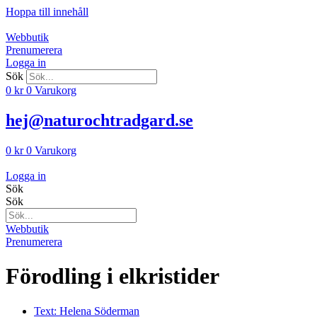
Hoppa till innehåll
Webbutik
Prenumerera
Logga in
Sök
0
kr
0
Varukorg
hej@naturochtradgard.se
0
kr
0
Varukorg
Logga in
Sök
Sök
Webbutik
Prenumerera
Förodling i elkristider
Text:
Helena Söderman