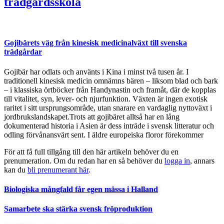
trädgårdsskola
Gojibärets väg från kinesisk medicinalväxt till svenska
trädgårdar
Gojibär har odlats och använts i Kina i minst två tusen år. I
traditionell kinesisk medicin omnämns bären – liksom blad och bark
– i klassiska örtböcker från Handynastin och framåt, där de kopplas
till vitalitet, syn, lever- och njurfunktion. Växten är ingen exotisk
raritet i sitt ursprungsområde, utan snarare en vardaglig nyttoväxt i
jordbrukslandskapet.Trots att gojibäret alltså har en lång
dokumenterad historia i Asien är dess inträde i svensk litteratur och
odling förvånansvärt sent. I äldre europeiska floror förekommer
För att få full tillgång till den här artikeln behöver du en
prenumeration. Om du redan har en så behöver du
logga in
, annars
kan du
bli prenumerant här
.
Biologiska mångfald får egen mässa i Halland
Samarbete ska stärka svensk fröproduktion