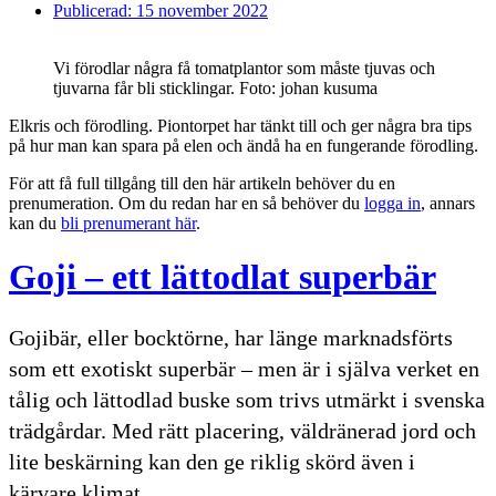
Publicerad:
15 november 2022
Vi förodlar några få tomatplantor som måste tjuvas och
tjuvarna får bli sticklingar. Foto: johan kusuma
Elkris och förodling. Piontorpet har tänkt till och ger några bra tips
på hur man kan spara på elen och ändå ha en fungerande förodling.
För att få full tillgång till den här artikeln behöver du en
prenumeration. Om du redan har en så behöver du
logga in
, annars
kan du
bli prenumerant här
.
Goji – ett lättodlat superbär
Gojibär, eller bocktörne, har länge marknadsförts
som ett exotiskt superbär – men är i själva verket en
tålig och lättodlad buske som trivs utmärkt i svenska
trädgårdar. Med rätt placering, väldränerad jord och
lite beskärning kan den ge riklig skörd även i
kärvare klimat.