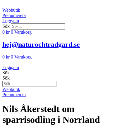
Hoppa
till
Webbutik
innehåll
Prenumerera
Logga in
Sök
0
kr
0
Varukorg
hej@naturochtradgard.se
0
kr
0
Varukorg
Logga in
Sök
Sök
Webbutik
Prenumerera
Nils Åkerstedt om
sparrisodling i Norrland