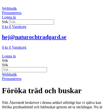
Hoppa
till
Webbutik
innehåll
Prenumerera
Logga in
Sök
0
kr
0
Varukorg
hej@naturochtradgard.se
0
kr
0
Varukorg
Logga in
Sök
Sök
Webbutik
Prenumerera
Föröka träd och buskar
Nils Åkerstedt beskriver i denna artikel utförligt hur vi själva kan
föröka pryd­nadsträd och bärbuskar genom att ta sticklingar. Nu är