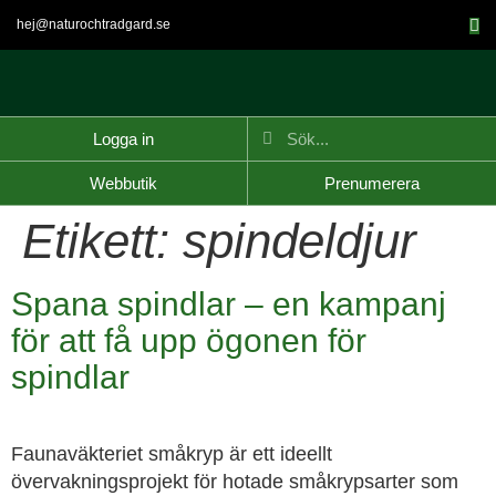
hej@naturochtradgard.se
Logga in
Webbutik
Prenumerera
Etikett:
spindeldjur
Spana spindlar – en kampanj
för att få upp ögonen för
spindlar
Faunaväkteriet småkryp är ett ideellt
övervakningsprojekt för hotade småkrypsarter som