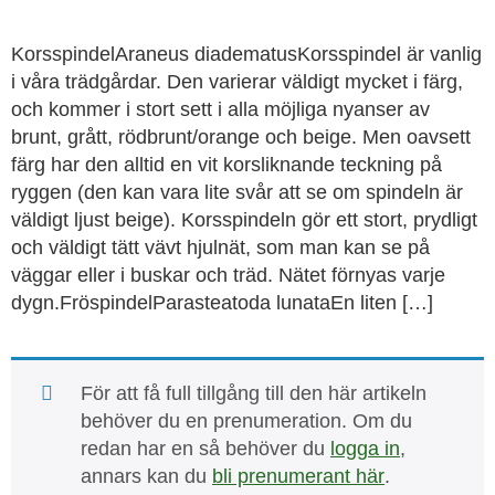
KorsspindelAraneus diadematusKorsspindel är vanlig
i våra trädgårdar. Den varierar väldigt mycket i färg,
och kommer i stort sett i alla möjliga nyanser av
brunt, grått, rödbrunt/orange och beige. Men oavsett
färg har den alltid en vit korsliknande teckning på
ryggen (den kan vara lite svår att se om spindeln är
väldigt ljust beige). Korsspindeln gör ett stort, prydligt
och väldigt tätt vävt hjulnät, som man kan se på
väggar eller i buskar och träd. Nätet förnyas varje
dygn.FröspindelParasteatoda lunataEn liten […]
För att få full tillgång till den här artikeln
behöver du en prenumeration. Om du
redan har en så behöver du
logga in
,
annars kan du
bli prenumerant här
.