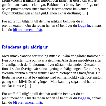
Munsköldens framkant är trubbig och färgen är dessutom enbart
gulröd utan svarta teckningar. Bakhuvudet är mycket kraftigt, och de
bakre punktögonen sitter framför fasettögonens bakkanter.
Ögoninbuktningen är helt gul.Hanen liknar drottning […]
För att få full tillgång till den här artikeln behöver du en
prenumeration. Om du redan har en så behöver du
logga in
, annars
kan du
bli prenumerant här
.
Ränderna går aldrig ur
Med skräckblandad förtjusning hittar vi i våra trädgårdar framför allt
fyra olika arter gula och svarta getingar. Alla dessa medelstora arter
är vanliga och de förekommer över nästan hela landet. Dessutom
finns i södra Sverige vår största getingart: bålgetingen. De andra sju
svenska arterna hittar vi främst i andra biotoper än i trädgårdar. De
flesta har nog stiftat bekantskap med och sannolikt viftat bort någon
geting som blivit för närgången. Man kan nog säga att vi har ett
tudelat intresse […]
För att få full tillgång till den här artikeln behöver du en
prenumeration. Om du redan har en så behöver du
logga in
, annars
kan du
bli prenumerant här
.