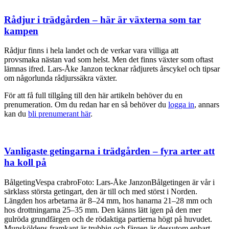
Rådjur i trädgården – här är växterna som tar
kampen
Rådjur finns i hela landet och de verkar vara villiga att
provsmaka nästan vad som helst. Men det finns växter som oftast
lämnas ifred. Lars-Åke Janzon tecknar rådjurets årscykel och tipsar
om någorlunda rådjurssäkra växter.
För att få full tillgång till den här artikeln behöver du en
prenumeration. Om du redan har en så behöver du
logga in
, annars
kan du
bli prenumerant här
.
Vanligaste getingarna i trädgården – fyra arter att
ha koll på
BålgetingVespa crabroFoto: Lars-Åke JanzonBålgetingen är vår i
särklass största getingart, den är till och med störst i Norden.
Längden hos arbetarna är 8–24 mm, hos hanarna 21–28 mm och
hos drottningarna 25–35 mm. Den känns lätt igen på den mer
gulröda grundfärgen och de rödaktiga partierna högt på huvudet.
Munsköldens framkant är trubbig och färgen är dessutom enbart