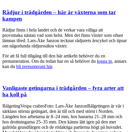
Rådjur i trädgården – här är växterna som tar
kampen
Rådjur finns i hela landet och de verkar vara villiga att
provsmaka nästan vad som helst. Men det finns växter som oftast
lämnas ifred. Lars-Åke Janzon tecknar rådjurets årscykel och tipsar
om någorlunda rådjurssäkra växter.
För att få full tillgång till den här artikeln behöver du en
prenumeration. Om du redan har en så behöver du
logga in
, annars
kan du
bli prenumerant här
.
Vanligaste getingarna i trädgården – fyra arter att
ha koll på
BålgetingVespa crabroFoto: Lars-Åke JanzonBålgetingen är vår i
särklass största getingart, den är till och med störst i Norden.
Längden hos arbetarna är 8–24 mm, hos hanarna 21–28 mm och
hos drottningarna 25–35 mm. Den känns lätt igen på den mer
gulröda grundfärgen och de rödaktiga partierna högt på huvudet.