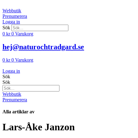
Hoppa
till
Webbutik
innehåll
Prenumerera
Logga in
Sök
0
kr
0
Varukorg
hej@naturochtradgard.se
0
kr
0
Varukorg
Logga in
Sök
Sök
Webbutik
Prenumerera
Alla artiklar av
Lars-Åke Janzon