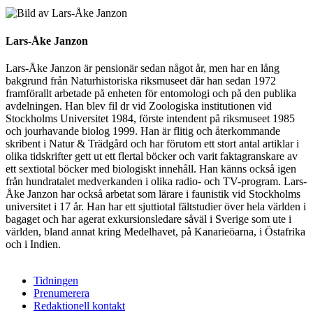
Lars-Åke Janzon
Lars-Åke Janzon är pensionär sedan något år, men har en lång
bakgrund från Naturhistoriska riksmuseet där han sedan 1972
framförallt arbetade på enheten för entomologi och på den publika
avdelningen. Han blev fil dr vid Zoologiska institutionen vid
Stockholms Universitet 1984, förste intendent på riksmuseet 1985
och jour­havande biolog 1999. Han är flitig och återkommande
skribent i Natur & Trädgård och har förutom ett stort antal artiklar i
olika tidskrifter gett ut ett flertal böcker och varit faktagranskare av
ett sextiotal böcker med biologiskt innehåll. Han känns också igen
från hundratalet medverkanden i olika radio- och TV-program. Lars-
Åke Janzon har också arbetat som lärare i faunistik vid Stockholms
universitet i 17 år. Han har ett sjuttiotal fältstudier över hela världen i
bagaget och har agerat exkursionsledare såväl i Sverige som ute i
världen, bland annat kring Medelhavet, på Kanarieöarna, i Östafrika
och i Indien.
Tidningen
Prenumerera
Redaktionell kontakt