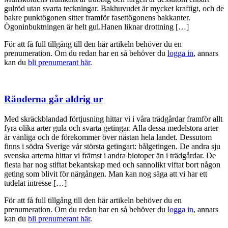
gulröd utan svarta teckningar. Bakhuvudet är mycket kraftigt, och de
bakre punktögonen sitter framför fasettögonens bakkanter.
Ögoninbuktningen är helt gul.Hanen liknar drottning […]
För att få full tillgång till den här artikeln behöver du en
prenumeration. Om du redan har en så behöver du
logga in
, annars
kan du
bli prenumerant här
.
Ränderna går aldrig ur
Med skräckblandad förtjusning hittar vi i våra trädgårdar framför allt
fyra olika arter gula och svarta getingar. Alla dessa medelstora arter
är vanliga och de förekommer över nästan hela landet. Dessutom
finns i södra Sverige vår största getingart: bålgetingen. De andra sju
svenska arterna hittar vi främst i andra biotoper än i trädgårdar. De
flesta har nog stiftat bekantskap med och sannolikt viftat bort någon
geting som blivit för närgången. Man kan nog säga att vi har ett
tudelat intresse […]
För att få full tillgång till den här artikeln behöver du en
prenumeration. Om du redan har en så behöver du
logga in
, annars
kan du
bli prenumerant här
.