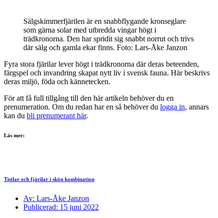
Sälgskimmerfjärilen är en snabbflygande kronseglare
som gärna solar med utbredda vingar högt i
trädkronorna. Den har spridit sig snabbt norrut och trivs
där sälg och gamla ekar finns. Foto: Lars-Åke Janzon
Fyra stora fjärilar lever högt i trädkronorna där deras beteenden,
färgspel och invandring skapat nytt liv i svensk fauna. Här beskrivs
deras miljö, föda och kännetecken.
För att få full tillgång till den här artikeln behöver du en
prenumeration. Om du redan har en så behöver du
logga in
, annars
kan du
bli prenumerant här
.
Läs mer:
Tistlar och fjärilar i skön kombination
Av: Lars-Åke Janzon
Publicerad: 15 juni 2022