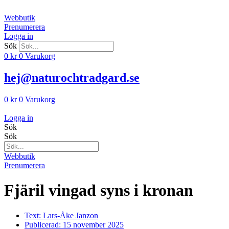
Hoppa
till
Webbutik
innehåll
Prenumerera
Logga in
Sök
0
kr
0
Varukorg
hej@naturochtradgard.se
0
kr
0
Varukorg
Logga in
Sök
Sök
Webbutik
Prenumerera
Fjäril vingad syns i kronan
Text:
Lars-Åke Janzon
Publicerad:
15 november 2025