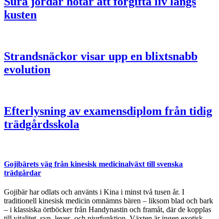
Sura jordar hotar att förgifta liv längs
kusten
Strandsnäckor visar upp en blixtsnabb
evolution
Efterlysning av examensdiplom från tidig
trädgårdsskola
Gojibärets väg från kinesisk medicinalväxt till svenska
trädgårdar
Gojibär har odlats och använts i Kina i minst två tusen år. I
traditionell kinesisk medicin omnämns bären – liksom blad och bark
– i klassiska örtböcker från Handynastin och framåt, där de kopplas
till vitalitet, syn, lever- och njurfunktion. Växten är ingen exotisk