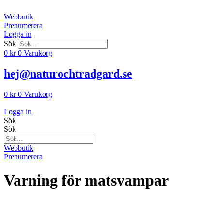
Hoppa
till
Webbutik
innehåll
Prenumerera
Logga in
Sök
0
kr
0
Varukorg
hej@naturochtradgard.se
0
kr
0
Varukorg
Logga in
Sök
Sök
Webbutik
Prenumerera
Varning för matsvampar