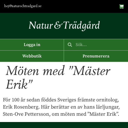
hej@naturochtradgard.se
Logga in
Webbutik
Prenumerera
Möten med ”Mäster
Erik”
För 100 år sedan föddes Sveriges främste ornitolog,
Erik Rosenberg. Här berättar en av hans lärljungar,
Sten-Ove Pettersson, om möten med ”Mäster Erik”.