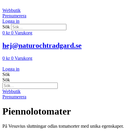
Hoppa
till
Webbutik
innehåll
Prenumerera
Logga in
Sök
0
kr
0
Varukorg
hej@naturochtradgard.se
0
kr
0
Varukorg
Logga in
Sök
Sök
Webbutik
Prenumerera
Piennolotomater
På Vesuvius sluttningar odlas tomatsorter med unika egenskaper.