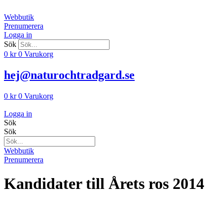
Hoppa
till
Webbutik
innehåll
Prenumerera
Logga in
Sök
0
kr
0
Varukorg
hej@naturochtradgard.se
0
kr
0
Varukorg
Logga in
Sök
Sök
Webbutik
Prenumerera
Kandidater till Årets ros 2014