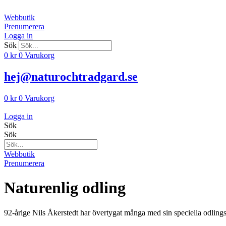
Hoppa
till
Webbutik
innehåll
Prenumerera
Logga in
Sök
0
kr
0
Varukorg
hej@naturochtradgard.se
0
kr
0
Varukorg
Logga in
Sök
Sök
Webbutik
Prenumerera
Naturenlig odling
92-årige Nils Åkerstedt har övertygat många med sin speciella odling