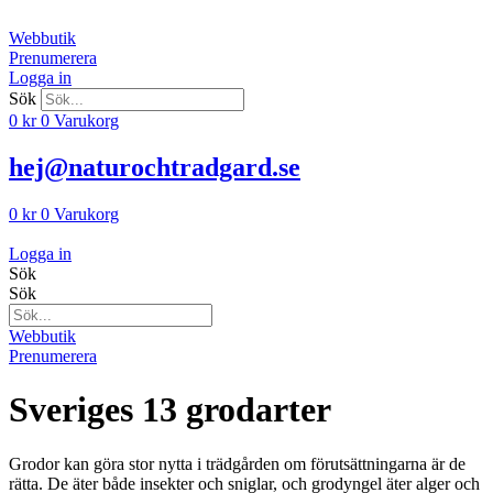
Hoppa
till
Webbutik
innehåll
Prenumerera
Logga in
Sök
0
kr
0
Varukorg
hej@naturochtradgard.se
0
kr
0
Varukorg
Logga in
Sök
Sök
Webbutik
Prenumerera
Sveriges 13 grodarter
Grodor kan göra stor nytta i trädgården om förutsättningarna är de
rätta. De äter både insekter och sniglar, och grodyngel äter alger och