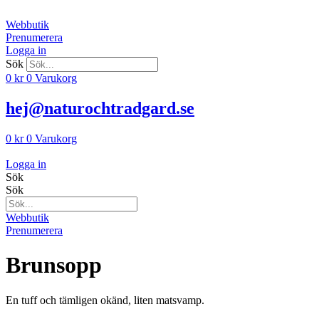
Hoppa
till
Webbutik
innehåll
Prenumerera
Logga in
Sök
0
kr
0
Varukorg
hej@naturochtradgard.se
0
kr
0
Varukorg
Logga in
Sök
Sök
Webbutik
Prenumerera
Brunsopp
En tuff och tämligen okänd, liten mat­svamp.