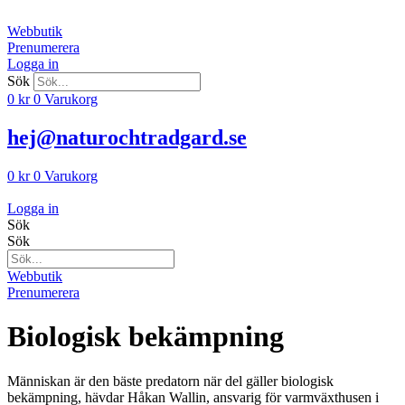
Hoppa
till
Webbutik
innehåll
Prenumerera
Logga in
Sök
0
kr
0
Varukorg
hej@naturochtradgard.se
0
kr
0
Varukorg
Logga in
Sök
Sök
Webbutik
Prenumerera
Biologisk bekämpning
Människan är den bäste predatorn när del gäller biologisk
bekämpning, hävdar Håkan Wallin, ansvarig för varmväxthusen i