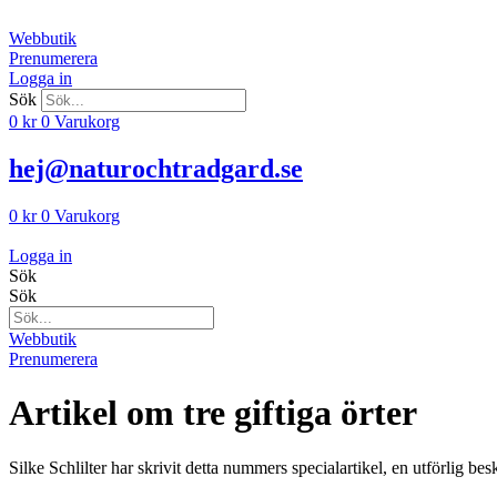
Hoppa
till
Webbutik
innehåll
Prenumerera
Logga in
Sök
0
kr
0
Varukorg
hej@naturochtradgard.se
0
kr
0
Varukorg
Logga in
Sök
Sök
Webbutik
Prenumerera
Artikel om tre giftiga örter
Silke Schlilter har skrivit detta nummers specialartikel, en utförlig be