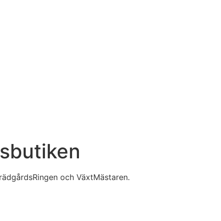
dsbutiken
TrädgårdsRingen och VäxtMästaren.