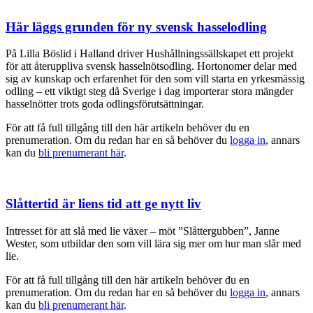
Här läggs grunden för ny svensk hasselodling
På Lilla Böslid i Halland driver Hushållningssällskapet ett projekt
för att återuppliva svensk hasselnötsodling. Hortonomer delar med
sig av kunskap och erfarenhet för den som vill starta en yrkesmässig
odling – ett viktigt steg då Sverige i dag importerar stora mängder
hasselnötter trots goda odlingsförutsättningar.
För att få full tillgång till den här artikeln behöver du en
prenumeration. Om du redan har en så behöver du
logga in
, annars
kan du
bli prenumerant här
.
Slåttertid är liens tid att ge nytt liv
Intresset för att slå med lie växer – möt ”Slåttergubben”, Janne
Wester, som utbildar den som vill lära sig mer om hur man slår med
lie.
För att få full tillgång till den här artikeln behöver du en
prenumeration. Om du redan har en så behöver du
logga in
, annars
kan du
bli prenumerant här
.