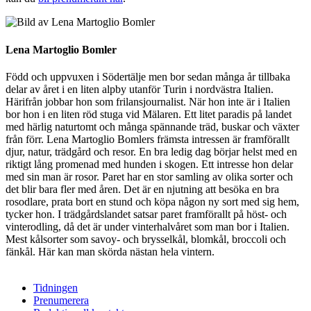
Lena Martoglio Bomler
Född och uppvuxen i Södertälje men bor sedan många år tillbaka
delar av året i en liten alpby utanför Turin i nordvästra Italien.
Härifrån jobbar hon som frilansjournalist. När hon inte är i Italien
bor hon i en liten röd stuga vid Mälaren. Ett litet paradis på landet
med härlig naturtomt och många spännande träd, buskar och växter
från förr. Lena Martoglio Bomlers främsta intressen är framförallt
djur, natur, trädgård och resor. En bra ledig dag börjar helst med en
riktigt lång promenad med hunden i skogen. Ett intresse hon delar
med sin man är rosor. Paret har en stor samling av olika sorter och
det blir bara fler med åren. Det är en njutning att besöka en bra
rosodlare, prata bort en stund och köpa någon ny sort med sig hem,
tycker hon. I trädgårdslandet satsar paret framför­allt på höst- och
vinterodling, då det är under vinterhalvåret som man bor i Italien.
Mest kålsorter som savoy- och brysselkål, blomkål, broccoli och
fänkål. Här kan man skörda nästan hela vintern.
Tidningen
Prenumerera