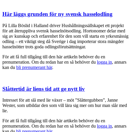
Här läggs grunden för ny svensk hasselodling
På Lilla Böslid i Halland driver Hushållningssällskapet ett projekt
för att återuppliva svensk hasselnötsodling. Hortonomer delar med
sig av kunskap och erfarenhet för den som vill starta en yrkesmässig
odling – ett viktigt steg då Sverige i dag importerar stora mängder
hasselnötter trots goda odlingsförutsättningar.
För att få full tillgång till den här artikeln behöver du en
prenumeration. Om du redan har en så behöver du
logga in
, annars
kan du
bli prenumerant här
.
Slåttertid är liens tid att ge nytt liv
Intresset för att slå med lie växer – möt ”Slåttergubben”, Janne
Wester, som utbildar den som vill lära sig mer om hur man slår med
lie.
För att få full tillgång till den här artikeln behöver du en
prenumeration. Om du redan har en så behöver du
logga in
, annars
kan du
bli prenumerant här
.