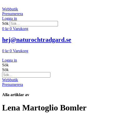
Hoppa
till
Webbutik
innehåll
Prenumerera
Logga in
Sök
0
kr
0
Varukorg
hej@naturochtradgard.se
0
kr
0
Varukorg
Logga in
Sök
Sök
Webbutik
Prenumerera
Alla artiklar av
Lena Martoglio Bomler