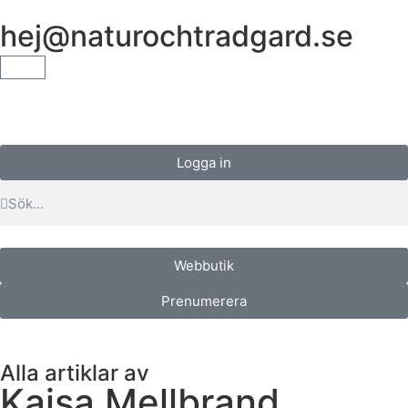
hej@naturochtradgard.se
Logga in
Webbutik
Prenumerera
Alla artiklar av
Kajsa Mellbrand