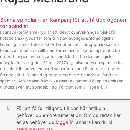
Spana spindlar – en kampanj för att få upp ögonen
för spindlar
Faunaväkteriet småkryp är ett ideellt övervakningsprojekt för
hotade småkrypsarter som drivs av Sveriges Entomologiska
Förening i samarbete med ArtDatabanken. I år uppmärksammar
Faunaväkteriet speciellt spindlarna med en kampanj för att öka
rapporteringen av rödlistade spindelarter. På den biologiska
mångfaldens dag den 22 maj 2017 organiserades en spindelblitz,
ett spindelletarevenemang i samarbete med Facebookgruppen
Spindelnätet. Denna dag rapporterades ett hundratal fynd av
spindlar i ArtPortalen från olika delar av landet. För spindelblitzen
gjordes även ett spindelbingo. För den som vill spela […]
För att få full tillgång till den här artikeln
behöver du en prenumeration. Om du redan har
en så behöver du
logga in
, annars kan du
bli
prenumerant här
.