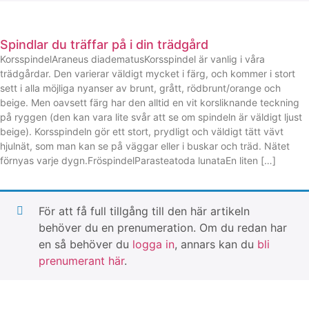
Spindlar du träffar på i din trädgård
KorsspindelAraneus diadematusKorsspindel är vanlig i våra
trädgårdar. Den varierar väldigt mycket i färg, och kommer i stort
sett i alla möjliga nyanser av brunt, grått, rödbrunt/orange och
beige. Men oavsett färg har den alltid en vit korsliknande teckning
på ryggen (den kan vara lite svår att se om spindeln är väldigt ljust
beige). Korsspindeln gör ett stort, prydligt och väldigt tätt vävt
hjulnät, som man kan se på väggar eller i buskar och träd. Nätet
förnyas varje dygn.FröspindelParasteatoda lunataEn liten […]
För att få full tillgång till den här artikeln
behöver du en prenumeration. Om du redan har
en så behöver du
logga in
, annars kan du
bli
prenumerant här
.