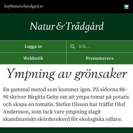
hej@naturochtradgard.se
Logga in
Webbutik
Prenumerera
Ympning av grönsaker
En gammal metod som kommer igen. På sidorna 88–
90 skriver Birgitta Geite om att ympa tomat på potatis
och skapa en tomatis. Stefan Olsson har träffat Olof
Andersson, som tack vare ympning slagit
skandinaviskt skörderekord för ekologiska odlare.