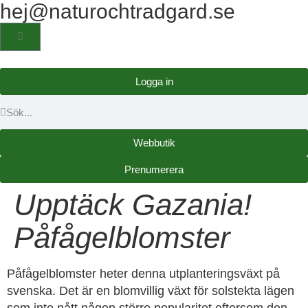
hej@naturochtradgard.se
Logga in
Webbutik
Prenumerera
Upptäck Gazania!
Påfågelblomster
Påfågelblomster heter denna utplanteringsväxt på
svenska. Det är en blomvillig växt för solstekta lägen