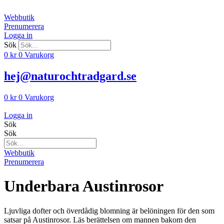
Hoppa
till
Webbutik
innehåll
Prenumerera
Logga in
Sök
0
kr
0
Varukorg
hej@naturochtradgard.se
0
kr
0
Varukorg
Logga in
Sök
Sök
Webbutik
Prenumerera
Underbara Austinrosor
Ljuvliga dofter och överdådig blomning är belöningen för den som
satsar på Austinrosor. Läs berättelsen om mannen bakom den