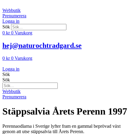
Hoppa
till
Webbutik
innehåll
Prenumerera
Logga in
Sök
0
kr
0
Varukorg
hej@naturochtradgard.se
0
kr
0
Varukorg
Logga in
Sök
Sök
Webbutik
Prenumerera
Stäppsalvia Årets Perenn 1997
Perennaodlarna i Sverige lyfter fram en gammal beprövad växt
genom att utse stäppsalvia till Årets Perenn.