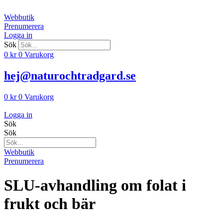
Hoppa
till
Webbutik
innehåll
Prenumerera
Logga in
Sök
0
kr
0
Varukorg
hej@naturochtradgard.se
0
kr
0
Varukorg
Logga in
Sök
Sök
Webbutik
Prenumerera
SLU-avhandling om folat i
frukt och bär