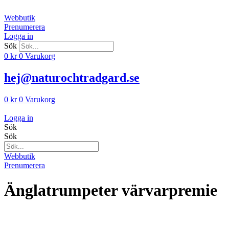
Hoppa
till
Webbutik
innehåll
Prenumerera
Logga in
Sök
0
kr
0
Varukorg
hej@naturochtradgard.se
0
kr
0
Varukorg
Logga in
Sök
Sök
Webbutik
Prenumerera
Änglatrumpeter värvarpremie