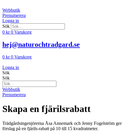
Hoppa
till
Webbutik
innehåll
Prenumerera
Logga in
Sök
0
kr
0
Varukorg
hej@naturochtradgard.se
0
kr
0
Varukorg
Logga in
Sök
Sök
Webbutik
Prenumerera
Skapa en fjärilsrabatt
Trädgårdsingenjörerna Åsa Annemark och Jenny Fogelström ger
förslag på en fjärils-rabatt på 10 till 15 kvadratmeter.