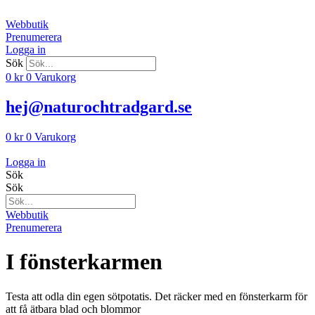
Hoppa
till
Webbutik
innehåll
Prenumerera
Logga in
Sök
0
kr
0
Varukorg
hej@naturochtradgard.se
0
kr
0
Varukorg
Logga in
Sök
Sök
Webbutik
Prenumerera
I fönsterkarmen
Testa att odla din egen sötpotatis. Det räcker med en fönsterkarm för
att få ätbara blad och blommor