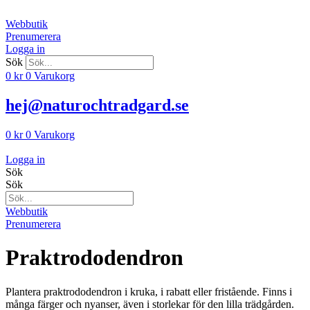
Hoppa
till
Webbutik
innehåll
Prenumerera
Logga in
Sök
0
kr
0
Varukorg
hej@naturochtradgard.se
0
kr
0
Varukorg
Logga in
Sök
Sök
Webbutik
Prenumerera
Praktrododendron
Plantera praktrododendron i kruka, i rabatt eller fristående. Finns i
många färger och nyanser, även i storlekar för den lilla trädgården.