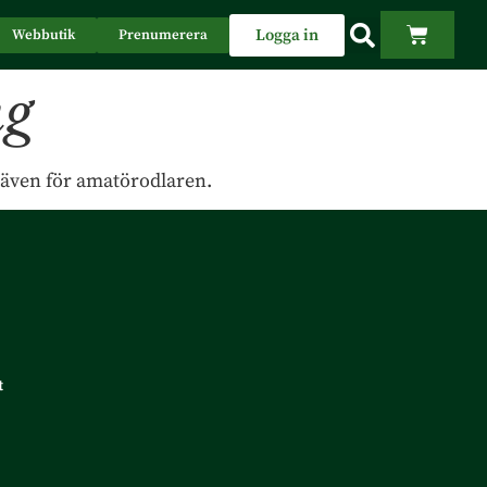
Logga in
Webbutik
Prenumerera
ng
 även för amatörodlaren.
t