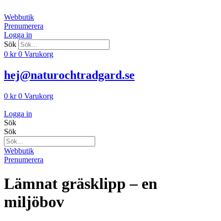
Hoppa
till
Webbutik
innehåll
Prenumerera
Logga in
Sök
0
kr
0
Varukorg
hej@naturochtradgard.se
0
kr
0
Varukorg
Logga in
Sök
Sök
Webbutik
Prenumerera
Lämnat gräsklipp – en
miljöbov