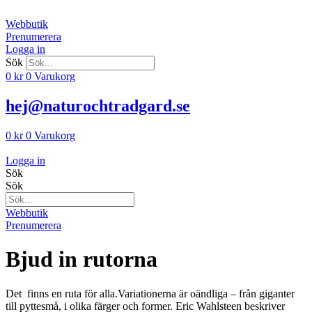
Hoppa
till
Webbutik
innehåll
Prenumerera
Logga in
Sök
0
kr
0
Varukorg
hej@naturochtradgard.se
0
kr
0
Varukorg
Logga in
Sök
Sök
Webbutik
Prenumerera
Bjud in rutorna
Det finns en ruta för alla.Variationerna är oändliga – från giganter
till pyttesmå, i olika färger och former. Eric Wahlsteen beskriver