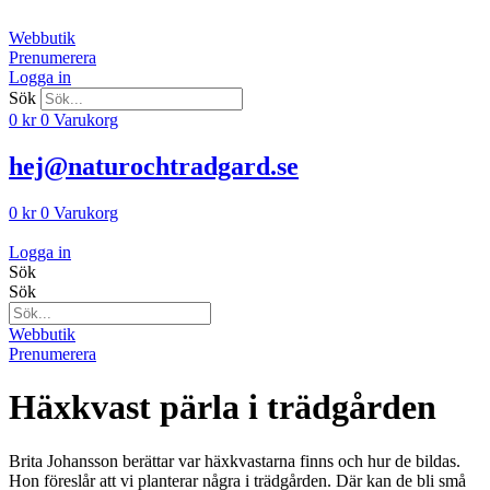
Hoppa
till
Webbutik
innehåll
Prenumerera
Logga in
Sök
0
kr
0
Varukorg
hej@naturochtradgard.se
0
kr
0
Varukorg
Logga in
Sök
Sök
Webbutik
Prenumerera
Häxkvast pärla i trädgården
Brita Johansson be­rättar var häxkvastar­na finns och hur de bildas.
Hon föreslår att vi planterar några i trädgården. Där kan de bli små