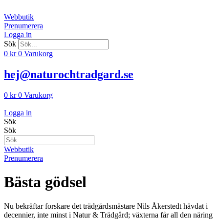
Hoppa
till
Webbutik
innehåll
Prenumerera
Logga in
Sök
0
kr
0
Varukorg
hej@naturochtradgard.se
0
kr
0
Varukorg
Logga in
Sök
Sök
Webbutik
Prenumerera
Bästa gödsel
Nu bekräftar forskare det trädgårdsmästare Nils Åkerstedt hävdat i
decennier, inte minst i Natur & Trädgård; växterna får all den näring