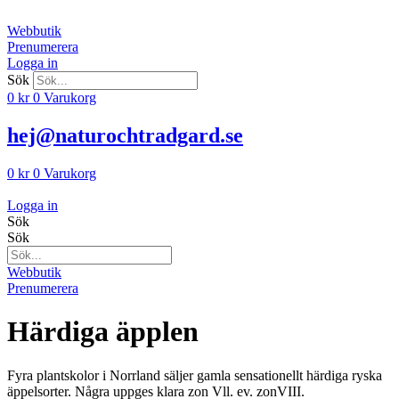
Hoppa
till
Webbutik
innehåll
Prenumerera
Logga in
Sök
0
kr
0
Varukorg
hej@naturochtradgard.se
0
kr
0
Varukorg
Logga in
Sök
Sök
Webbutik
Prenumerera
Härdiga äpplen
Fyra plantskolor i Norrland säljer gamla sensationellt härdiga ryska
äppelsorter. Några uppges klara zon Vll. ev. zonVIII.