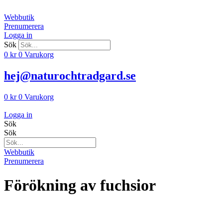
Hoppa
till
Webbutik
innehåll
Prenumerera
Logga in
Sök
0
kr
0
Varukorg
hej@naturochtradgard.se
0
kr
0
Varukorg
Logga in
Sök
Sök
Webbutik
Prenumerera
Förökning av fuchsior