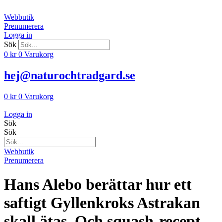
Hoppa
till
Webbutik
innehåll
Prenumerera
Logga in
Sök
0
kr
0
Varukorg
hej@naturochtradgard.se
0
kr
0
Varukorg
Logga in
Sök
Sök
Webbutik
Prenumerera
Hans Alebo berättar hur ett
saftigt Gyllenkroks Astrakan
skall ätas. Och squash-recept