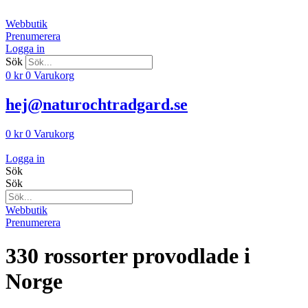
Hoppa
till
Webbutik
innehåll
Prenumerera
Logga in
Sök
0
kr
0
Varukorg
hej@naturochtradgard.se
0
kr
0
Varukorg
Logga in
Sök
Sök
Webbutik
Prenumerera
330 rossorter provodlade i
Norge