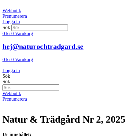
Hoppa
till
Webbutik
innehåll
Prenumerera
Logga in
Sök
0
kr
0
Varukorg
hej@naturochtradgard.se
0
kr
0
Varukorg
Logga in
Sök
Sök
Webbutik
Prenumerera
Natur & Trädgård Nr 2, 2025
Ur innehållet: