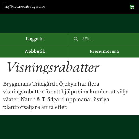
hej@naturochtradgard.se
Logga in
Webbutik
Prenumerera
Visningsrabatter
Bryggmans Trädgård i Öjebyn har flera
visningsrabatter för att hjälpa sina kunder att välja
växter. Natur & Trädgård upp­manar övriga
plantförsäljare att ta efter.